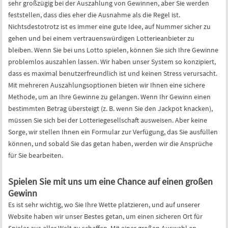
sehr großzügig bei der Auszahlung von Gewinnen, aber Sie werden
feststellen, dass dies eher die Ausnahme als die Regel ist.
Nichtsdestotrotz ist es immer eine gute Idee, auf Nummer sicher zu
gehen und bei einem vertrauenswürdigen Lotterieanbieter zu
bleiben. Wenn Sie bei uns Lotto spielen, können Sie sich Ihre Gewinne
problemlos auszahlen lassen. Wir haben unser System so konzipiert,
dass es maximal benutzerfreundlich ist und keinen Stress verursacht.
Mit mehreren Auszahlungsoptionen bieten wir Ihnen eine sichere
Methode, um an Ihre Gewinne zu gelangen. Wenn Ihr Gewinn einen
bestimmten Betrag übersteigt (z. B. wenn Sie den Jackpot knacken),
müssen Sie sich bei der Lotteriegesellschaft ausweisen. Aber keine
Sorge, wir stellen Ihnen ein Formular zur Verfügung, das Sie ausfüllen
können, und sobald Sie das getan haben, werden wir die Ansprüche
für Sie bearbeiten.
Spielen Sie mit uns um eine Chance auf einen großen
Gewinn
Es ist sehr wichtig, wo Sie Ihre Wette platzieren, und auf unserer
Website haben wir unser Bestes getan, um einen sicheren Ort für
Spieler aus aller Welt zu schaffen. Mit einer großen Auswahl an