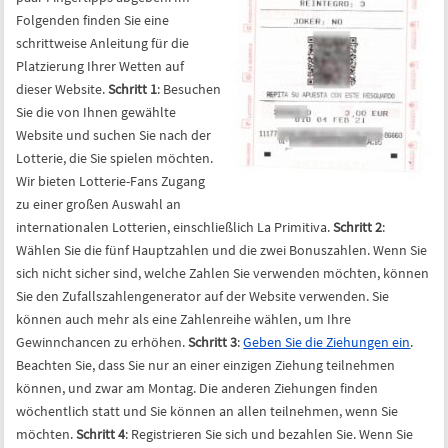
Folgenden finden Sie eine
schrittweise Anleitung für die
Platzierung Ihrer Wetten auf
dieser Website.
Schritt 1
: Besuchen
Sie die von Ihnen gewählte
Website und suchen Sie nach der
Lotterie, die Sie spielen möchten.
Wir bieten Lotterie-Fans Zugang
zu einer großen Auswahl an
internationalen Lotterien, einschließlich La Primitiva.
Schritt 2
:
Wählen Sie die fünf Hauptzahlen und die zwei Bonuszahlen. Wenn Sie
sich nicht sicher sind, welche Zahlen Sie verwenden möchten, können
Sie den Zufallszahlengenerator auf der Website verwenden. Sie
können auch mehr als eine Zahlenreihe wählen, um Ihre
Gewinnchancen zu erhöhen.
Schritt 3
:
Geben Sie die Ziehungen ein
.
Beachten Sie, dass Sie nur an einer einzigen Ziehung teilnehmen
können, und zwar am Montag. Die anderen Ziehungen finden
wöchentlich statt und Sie können an allen teilnehmen, wenn Sie
möchten.
Schritt 4
: Registrieren Sie sich und bezahlen Sie. Wenn Sie