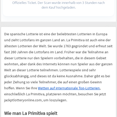
Offizielles Ticket. Der Scan wurde innerhalb von 3 Stunden nach
dem Kauf hochgeladen.
Die spanische Lotterie ist eine der beliebtesten Lotterien in Europa
und zieht Lottofans im ganzen Land an. La Primitiva ist auch eine der
ältesten Lotterien der Welt. Sie wurde 1763 gegründet und erfreut seit
fast 260 Jahren die Lottofans im Land. Früher war die Teilnahme an
dieser Lotterie nur den Spielern vorbehalten, die in diesem Gebiet
wohnten, aber dank des Internets können nun Spieler aus der ganzen
Welt an dieser Lotterie teilnehmen. Lotteriespiele sind sehr
glücksabhängig, und dieses ist da keine Ausnahme. Daher gibt es bei
jeder Ziehung so viele Teilnehmer, die auf einen großen Gewinn
hoffen. Wenn Sie Ihre
Wetten auf internationale Top-Lotterien
,
einschließlich La Primitiva, platzieren möchten, besuchen Sie jetzt
jackptlotteryonline.com, um loszulegen.
Wie man La Primitiva spielt