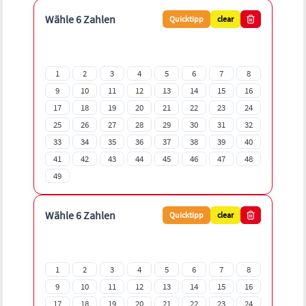
Wähle 6 Zahlen
Quicktipp
clear
1
2
3
4
5
6
7
8
9
10
11
12
13
14
15
16
17
18
19
20
21
22
23
24
25
26
27
28
29
30
31
32
33
34
35
36
37
38
39
40
41
42
43
44
45
46
47
48
49
Wähle 6 Zahlen
Quicktipp
clear
1
2
3
4
5
6
7
8
9
10
11
12
13
14
15
16
17
18
19
20
21
22
23
24