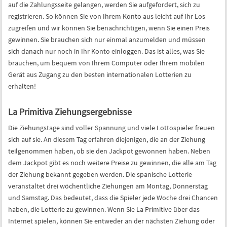
auf die Zahlungsseite gelangen, werden Sie aufgefordert, sich zu
registrieren. So können Sie von Ihrem Konto aus leicht auf Ihr Los
zugreifen und wir können Sie benachrichtigen, wenn Sie einen Preis
gewinnen. Sie brauchen sich nur einmal anzumelden und müssen
sich danach nur noch in Ihr Konto einloggen. Das ist alles, was Sie
brauchen, um bequem von Ihrem Computer oder Ihrem mobilen
Gerät aus Zugang zu den besten internationalen Lotterien zu
erhalten!
La Primitiva Ziehungsergebnisse
Die Ziehungstage sind voller Spannung und viele Lottospieler freuen
sich auf sie. An diesem Tag erfahren diejenigen, die an der Ziehung
teilgenommen haben, ob sie den Jackpot gewonnen haben. Neben
dem Jackpot gibt es noch weitere Preise zu gewinnen, die alle am Tag
der Ziehung bekannt gegeben werden. Die spanische Lotterie
veranstaltet drei wöchentliche Ziehungen am Montag, Donnerstag
und Samstag. Das bedeutet, dass die Spieler jede Woche drei Chancen
haben, die Lotterie zu gewinnen. Wenn Sie La Primitive über das
Internet spielen, können Sie entweder an der nächsten Ziehung oder