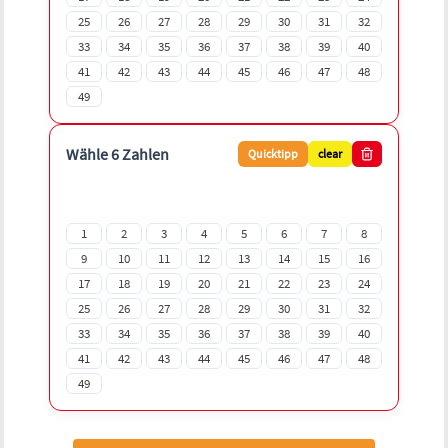
25
26
27
28
29
30
31
32
33
34
35
36
37
38
39
40
41
42
43
44
45
46
47
48
49
Wähle 6 Zahlen
Quicktipp
clear
1
2
3
4
5
6
7
8
9
10
11
12
13
14
15
16
17
18
19
20
21
22
23
24
25
26
27
28
29
30
31
32
33
34
35
36
37
38
39
40
41
42
43
44
45
46
47
48
49