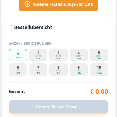
Weiteres Feld hinzufügen für 2.9 €
Bestellübersicht
ANZAHL DER ZIEHUNGEN
2
3
4
5
1
zieht
zieht
zieht
zieht
ziehen
-
2
%
-
3
%
-
4
%
-
5
%
6
7
8
9
10
zieht
zieht
zieht
zieht
zieht
-
6
%
-
7
%
-
8
%
-
9
%
-
10
%
€
0.00
Gesamt
Gehen Sie zur Kasse
→