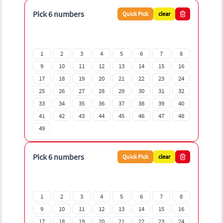
Pick 6 numbers
Quick Pick
clear
1
2
3
4
5
6
7
8
9
10
11
12
13
14
15
16
17
18
19
20
21
22
23
24
25
26
27
28
29
30
31
32
33
34
35
36
37
38
39
40
41
42
43
44
45
46
47
48
49
Pick 6 numbers
Quick Pick
clear
1
2
3
4
5
6
7
8
9
10
11
12
13
14
15
16
17
18
19
20
21
22
23
24