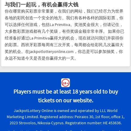
与我们一起玩，有机会赢得大钱
你在哪里购买彩票非常重要，在我们的网站，我们已经尽力为世界
各地的彩民创造一个安全的地方。我们有各种各样的国际彩票，你
可以选择任何游戏，包括La Primitiva。奖池奖金很大，但请记住，
大多数彩票游戏都有几个奖级，有些奖级金额非常丰厚。 如果你已
经准备好通过La Primitiva赢得大的机会，现在就访问我们并获得你
的彩票。西班牙彩票每周有三次开奖，每周都会给彩民几次赢得大
奖的机会。在jackpotlotteryonline.com，你总是可以参加抽奖，你
永远不知道今天是否是你赢得大的一天。
Players must be at least 18 years old to buy
tickets on our website.
JackpotLottery Online is owned and operated by LLL World
Marketing Limited. Registered address: Peiraios 30, 1st floor, office 1,
2023 Strovolos, Nikosia-Cyprus. Registration number: HE 453636.