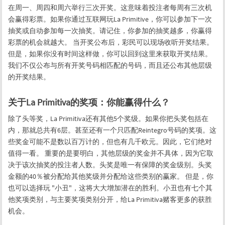
在周一、周四和周六举行三次开奖。这意味着投注者每周有三次机
会赢得彩票。如果你通过互联网玩La Primitive，你可以参加下一次
抽奖或自动参加每一次抽奖。请记住，你参加的抽奖越多，你赢得
彩票的机会就越大。 当开奖公布后，彩民可以现场收听开奖结果。
但是，如果你没有时间这样做，你可以回到这里来获取开奖结果。
我们不仅公布与所有开奖号码相匹配的号码，而且还公布其他层级
的开奖结果。
关于La Primitiva的奖项：你能赢得什么？
除了头等奖，La Primitiva还有其他5个奖级。如果你把头奖包括在
内，那就总共有6层。甚至还有一个只匹配Reintegro号码的奖项。这
些奖金可能不是数以百万计的，但也有几千欧元。因此，它们绝对
值得一看。 重要的是要明白，其他层级的奖金并不具体，因为它取
决于该次抽奖的投注者人数。头奖是唯一有保障的奖金级别。头奖
金额的40％被分配给其他奖级并分配给这些类别的赢家。 但是，你
也可以选择玩 "小丑"，这将大大增加潜在的胜利。小丑也有七个其
他奖项类别，与主要奖项类别分开，给La Primitiva赌客更多的获胜
机会。