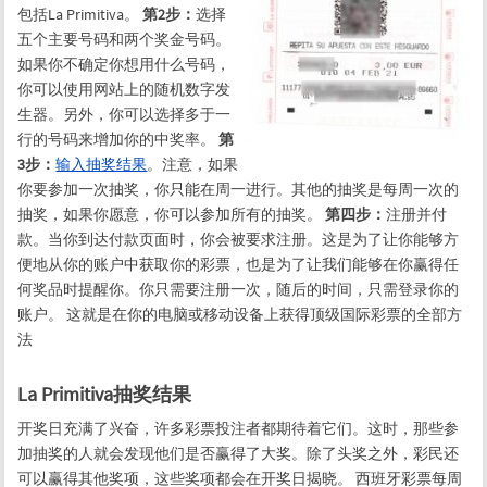
包括La Primitiva。
第2步：
选择
五个主要号码和两个奖金号码。
如果你不确定你想用什么号码，
你可以使用网站上的随机数字发
生器。另外，你可以选择多于一
行的号码来增加你的中奖率。
第
3步：
输入抽奖结果
。注意，如果
你要参加一次抽奖，你只能在周一进行。其他的抽奖是每周一次的
抽奖，如果你愿意，你可以参加所有的抽奖。
第四步：
注册并付
款。当你到达付款页面时，你会被要求注册。这是为了让你能够方
便地从你的账户中获取你的彩票，也是为了让我们能够在你赢得任
何奖品时提醒你。你只需要注册一次，随后的时间，只需登录你的
账户。 这就是在你的电脑或移动设备上获得顶级国际彩票的全部方
法
La Primitiva抽奖结果
开奖日充满了兴奋，许多彩票投注者都期待着它们。这时，那些参
加抽奖的人就会发现他们是否赢得了大奖。除了头奖之外，彩民还
可以赢得其他奖项，这些奖项都会在开奖日揭晓。 西班牙彩票每周