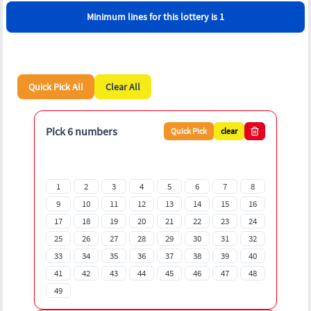
Minimum lines for this lottery is 1
Quick Pick All
Clear All
Pick 6 numbers
Quick Pick
clear
1
2
3
4
5
6
7
8
9
10
11
12
13
14
15
16
17
18
19
20
21
22
23
24
25
26
27
28
29
30
31
32
33
34
35
36
37
38
39
40
41
42
43
44
45
46
47
48
49