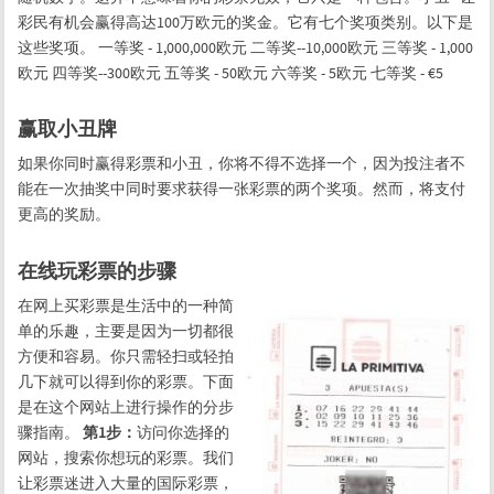
彩民有机会赢得高达100万欧元的奖金。它有七个奖项类别。以下是
这些奖项。 一等奖 - 1,000,000欧元 二等奖--10,000欧元 三等奖 - 1,000
欧元 四等奖--300欧元 五等奖 - 50欧元 六等奖 - 5欧元 七等奖 - €5
赢取小丑牌
如果你同时赢得彩票和小丑，你将不得不选择一个，因为投注者不
能在一次抽奖中同时要求获得一张彩票的两个奖项。然而，将支付
更高的奖励。
在线玩彩票的步骤
在网上买彩票是生活中的一种简
单的乐趣，主要是因为一切都很
方便和容易。你只需轻扫或轻拍
几下就可以得到你的彩票。下面
是在这个网站上进行操作的分步
骤指南。
第1步：
访问你选择的
网站，搜索你想玩的彩票。我们
让彩票迷进入大量的国际彩票，