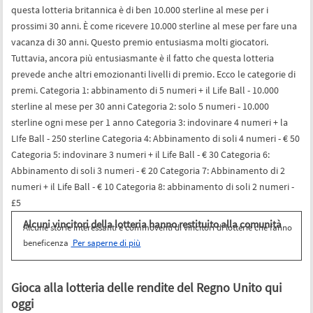
questa lotteria britannica è di ben 10.000 sterline al mese per i
prossimi 30 anni. È come ricevere 10.000 sterline al mese per fare una
vacanza di 30 anni. Questo premio entusiasma molti giocatori.
Tuttavia, ancora più entusiasmante è il fatto che questa lotteria
prevede anche altri emozionanti livelli di premio. Ecco le categorie di
premi. Categoria 1: abbinamento di 5 numeri + il Life Ball - 10.000
sterline al mese per 30 anni Categoria 2: solo 5 numeri - 10.000
sterline ogni mese per 1 anno Categoria 3: indovinare 4 numeri + la
LIfe Ball - 250 sterline Categoria 4: Abbinamento di soli 4 numeri - € 50
Categoria 5: indovinare 3 numeri + il Life Ball - € 30 Categoria 6:
Abbinamento di soli 3 numeri - € 20 Categoria 7: Abbinamento di 2
numeri + il Life Ball - € 10 Categoria 8: abbinamento di soli 2 numeri -
£5
Alcuni vincitori della lotteria hanno restituito
alla comunità
Alcune storie interessanti e commoventi di vincitori di
lotterie che fanno beneficenza
Per saperne di più
Gioca alla lotteria delle rendite del Regno Unito qui