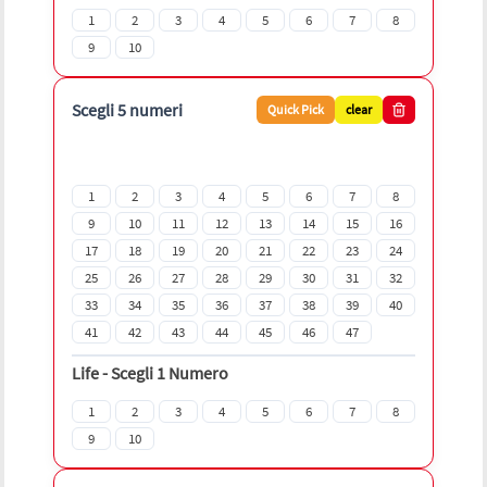
1
2
3
4
5
6
7
8
9
10
Scegli 5 numeri
Quick Pick
clear
1
2
3
4
5
6
7
8
9
10
11
12
13
14
15
16
17
18
19
20
21
22
23
24
25
26
27
28
29
30
31
32
33
34
35
36
37
38
39
40
41
42
43
44
45
46
47
Life
-
Scegli 1 Numero
1
2
3
4
5
6
7
8
9
10