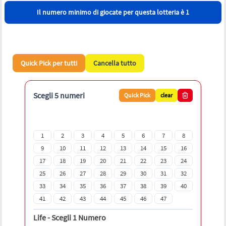
Il numero minimo di giocate per questa lotteria è 1
Quick Pick per tutti
Cancella tutto
Scegli 5 numeri
Quick Pick
clear
1
2
3
4
5
6
7
8
9
10
11
12
13
14
15
16
17
18
19
20
21
22
23
24
25
26
27
28
29
30
31
32
33
34
35
36
37
38
39
40
41
42
43
44
45
46
47
Life
-
Scegli 1 Numero