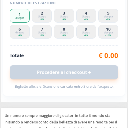
NUMERO DI ESTRAZIONI
2
3
4
5
1
disegna
disegna
disegna
disegna
disegno
-
2
%
-
3
%
-
4
%
-
5
%
6
7
8
9
10
disegna
disegna
disegna
disegna
disegna
-
6
%
-
7
%
-
8
%
-
9
%
-
10
%
€
0.00
Totale
Procedere al checkout
→
Biglietto ufficiale. Scansione caricata entro 3 ore dall'acquisto.
Un numero sempre maggiore di giocatori in tutto il mondo sta
iniziando a rendersi conto della bellezza di avere una rendita per il