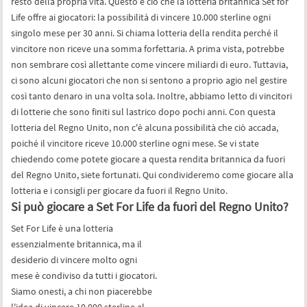
resto della propria vita. Questo è ciò che la lotteria britannica Set for
Life offre ai giocatori: la possibilità di vincere 10.000 sterline ogni
singolo mese per 30 anni. Si chiama lotteria della rendita perché il
vincitore non riceve una somma forfettaria. A prima vista, potrebbe
non sembrare così allettante come vincere miliardi di euro. Tuttavia,
ci sono alcuni giocatori che non si sentono a proprio agio nel gestire
così tanto denaro in una volta sola. Inoltre, abbiamo letto di vincitori
di lotterie che sono finiti sul lastrico dopo pochi anni. Con questa
lotteria del Regno Unito, non c'è alcuna possibilità che ciò accada,
poiché il vincitore riceve 10.000 sterline ogni mese. Se vi state
chiedendo come potete giocare a questa rendita britannica da fuori
del Regno Unito, siete fortunati. Qui condivideremo come giocare alla
lotteria e i consigli per giocare da fuori il Regno Unito.
Si può giocare a Set For Life da fuori del Regno Unito?
Set For Life è una lotteria
essenzialmente britannica, ma il
desiderio di vincere molto ogni
mese è condiviso da tutti i giocatori.
Siamo onesti, a chi non piacerebbe