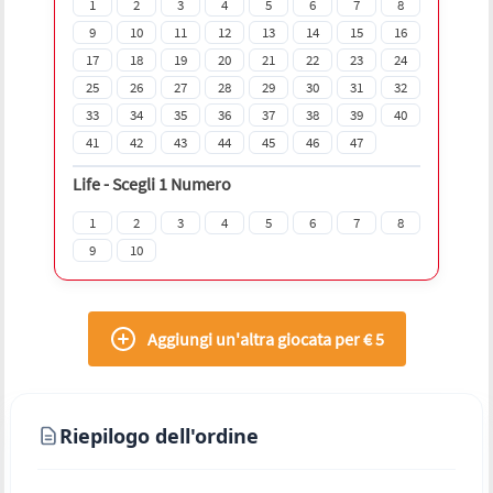
1
2
3
4
5
6
7
8
9
10
11
12
13
14
15
16
17
18
19
20
21
22
23
24
25
26
27
28
29
30
31
32
33
34
35
36
37
38
39
40
41
42
43
44
45
46
47
Life
-
Scegli 1 Numero
1
2
3
4
5
6
7
8
9
10
Aggiungi un'altra giocata per € 5
Riepilogo dell'ordine