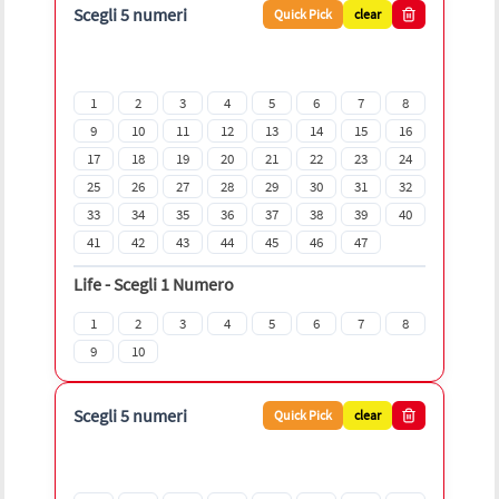
Scegli 5 numeri
Quick Pick
clear
1
2
3
4
5
6
7
8
9
10
11
12
13
14
15
16
17
18
19
20
21
22
23
24
25
26
27
28
29
30
31
32
33
34
35
36
37
38
39
40
41
42
43
44
45
46
47
Life
-
Scegli 1 Numero
1
2
3
4
5
6
7
8
9
10
Scegli 5 numeri
Quick Pick
clear