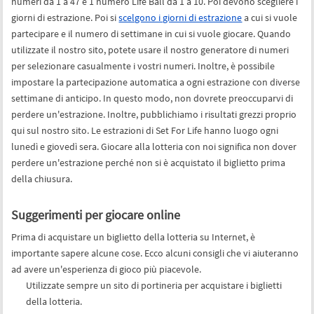
numeri da 1 a 47 e 1 numero Life Ball da 1 a 10. Poi devono scegliere i
giorni di estrazione. Poi si
scelgono i giorni di estrazione
a cui si vuole
partecipare e il numero di settimane in cui si vuole giocare. Quando
utilizzate il nostro sito, potete usare il nostro generatore di numeri
per selezionare casualmente i vostri numeri. Inoltre, è possibile
impostare la partecipazione automatica a ogni estrazione con diverse
settimane di anticipo. In questo modo, non dovrete preoccuparvi di
perdere un'estrazione. Inoltre, pubblichiamo i risultati grezzi proprio
qui sul nostro sito. Le estrazioni di Set For Life hanno luogo ogni
lunedì e giovedì sera. Giocare alla lotteria con noi significa non dover
perdere un'estrazione perché non si è acquistato il biglietto prima
della chiusura.
Suggerimenti per giocare online
Prima di acquistare un biglietto della lotteria su Internet, è
importante sapere alcune cose. Ecco alcuni consigli che vi aiuteranno
ad avere un'esperienza di gioco più piacevole.
Utilizzate sempre un sito di portineria per acquistare i biglietti
della lotteria.