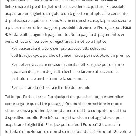
Selezionare il tipo di biglietto che si desidera acquistare. È possibile
acquistare un biglietto singolo o un biglietto multiplo, che consente
di partecipare a più estrazioni. Anche in questo caso, la partecipazione
a più estrazioni offre maggiori possibilità di vincere l'Eurojackpot.
Fase
4:
Andare alla pagina di pagamento. Nella pagina di pagamento, vi
verrà chiesto di iscrivervi o registrarvi. Il motivo è triplice:
Per assicurarsi di avere sempre accesso alla schedina
dell'Eurojackpot, perché è l'unico modo per riscuotere un premio.
Per potervi avvisare in caso di vincita dell'Eurojackpot o di uno
qualsiasi dei premi degli altri livelli. Lo faremo attraverso la
piattaforma e anche tramite la sua e-mail.
Per facilitare la richiesta e il ritiro del premio.
Tutto qui. Partecipare a Eurojackpot da qualsiasi luogo è semplice
come seguire questi tre passaggi. Ora puoi scommettere in modo
sicuro e senza problemi, comodamente dal tuo computer o dal tuo
dispositivo mobile. Perché non registrarsi con noi oggi stesso per
acquistare i biglietti di Eurojackpot da fuori Europa? Giocare alla
lotteria è emozionante e non si sa mai quando si è fortunati. Se volete