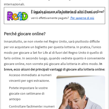
internazionali.
È legale giocare alle lotterie di altri Paesi online?
È legale prendere un biglietto della lotteria online e
verrò effettivamente pagato?
Per saperne di più
Perché giocare online?
Innanzitutto, se non vivete nel Regno Unito, sarà piuttosto difficile
per voi acquistare un biglietto per questa lotteria. In pratica, l'unico
modo per giocare a Set for Life al di fuori del Regno Unito è quello di
farlo online. In secondo luogo, quando vedrete quanto è conveniente
giocare online, non vorrete più giocare alla lotteria in altro modo.
In
breve, ecco alcuni dei principali vantaggi di giocare alla lotteria online:
Accesso immediato ai numeri
vincenti per ogni estrazione.
Potete impostare le vostre
giocate con settimane di
anticipo
Controllare facilmente i numeri