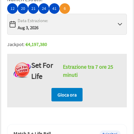
12
20
21
24
41
6
Data Estrazione
:
Jackpot
:
€
4,197,380
Set For
Estrazione tra
7 ore 25
Life
minuti
Gioca ora
Match 5 + Life Ball