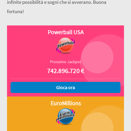
infinite possibilità e sogni che si avverano. Buona
fortuna!
Powerball USA
Prossimo Jackpot
742.896.720
€
Gioca ora
EuroMillions