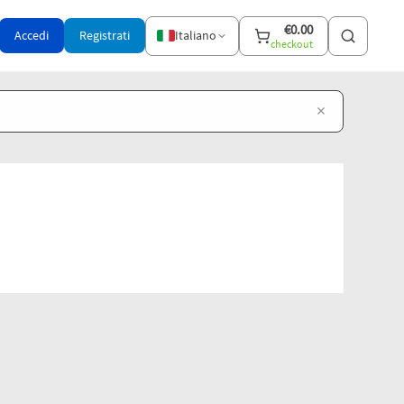
€
0.00
Accedi
Registrati
Italiano
checkout
×