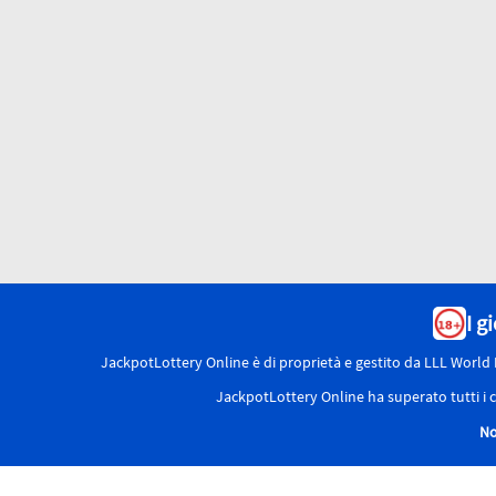
I g
JackpotLottery Online è di proprietà e gestito da LLL World Ma
JackpotLottery Online ha superato tutti i c
No