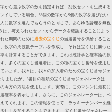
数字から選ぶ数字の数を指定すれば、乱数セットを生成する
レイしている場合、56個の数字から5個の数字を選びたい
一人に数字を選んでもらうのと同じで、あらゆる論理を無視
ータは、与えられたセットからデータを確認することによっ
られた期間のために
過去の宝くじ
の当選番号を供給すること
し、数字の周波数テーブルを作成し、それは宝くじに勝つた
確率を計算することができます。これは統計学と確率論の原
です。多くの宝くじ当選者は、この種の宝くじ番号を使用し
れています。我々は、我々の加入者のための宝くじ番号ジェ
なりましたが、3番目の種類の宝くじ番号ジェネレータは、
記の両方の方法を使用します。実際に、このマシンに最初に
当選確率を表示します。さらに、このジェネレーターは、ペ
教えてくれます。この情報を使って、ラッキーナンバーを維
少し手を加えることもできます。 宝くじ番号ジェネレー