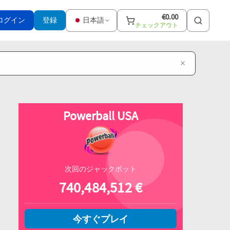
€
0.00
ログイン
登録
日本語
チェックアウト
×
Powerball USA
次回のジャックポット
740,484,512
€
今すぐプレイ