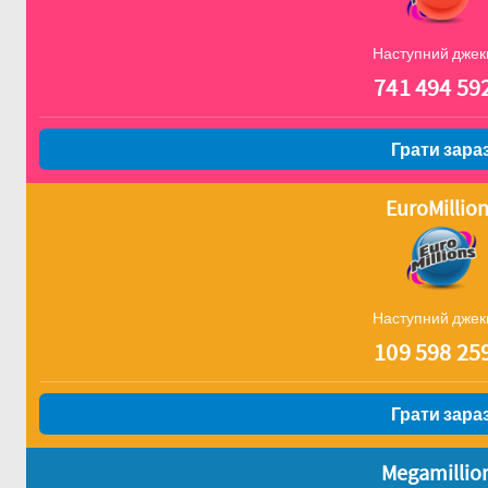
Наступний джек
741 494 59
Грати зара
EuroMillio
Наступний джек
109 598 25
Грати зара
Megamillio