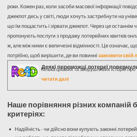
роки. Кожен раз, коли засоби масової інформації пов
джекпот десь у світі, люди хочуть застрибнути на унів
що їм пощастить і зірвати джекпот. Через це останнім 
пропонують послуги з продажу лотерейних квитків онлай
ж, але між ними є величезні відмінності. Це означає, що
потрібно, щоб вирішити, де ви повинні
замовити свій 
Деякі переможці лотереї повернул
Кілька цікавих та зворушливих історій про
читати далі
Наше порівняння різних компаній б
критеріях:
Надійність - чи дійсно вони купують законні лотере