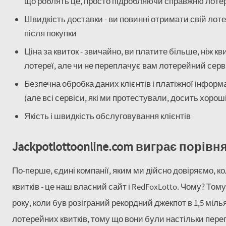
що роблять це, просто підробляючи справжню лоте
Швидкість доставки - ви повинні отримати свій лот
після покупки
Ціна за квиток - звичайно, ви платите більше, ніж к
лотереї, але чи не переплачує вам лотерейний серві
Безпечна обробка даних клієнтів і платіжної інформац
(але всі сервіси, які ми протестували, досить хорош
Якість і швидкість обслуговування клієнтів
Jackpotlottoonline.com виграє порів
По-перше, єдині компанії, яким ми дійсно довіряємо, 
квитків - це наш власний сайт і RedFoxLotto. Чому? Тому
року, коли був розіграний рекордний джекпот в 1,5 мі
лотерейних квитків, тому що вони були настільки пере