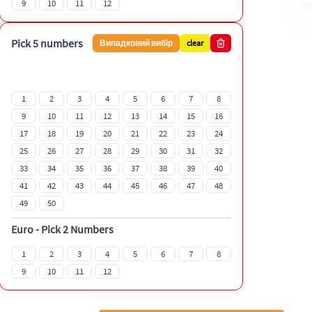
9
10
11
12
Pick 5 numbers
Випадковий вибір
clear
1
2
3
4
5
6
7
8
9
10
11
12
13
14
15
16
17
18
19
20
21
22
23
24
25
26
27
28
29
30
31
32
33
34
35
36
37
38
39
40
41
42
43
44
45
46
47
48
49
50
Euro
-
Pick 2 Numbers
1
2
3
4
5
6
7
8
9
10
11
12