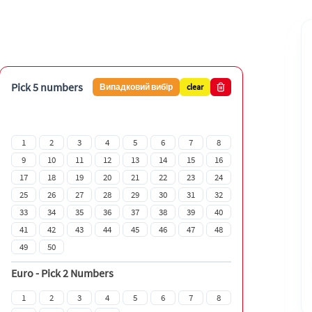
Pick 5 numbers
Випадковий вибір
clear
1
2
3
4
5
6
7
8
9
10
11
12
13
14
15
16
17
18
19
20
21
22
23
24
25
26
27
28
29
30
31
32
33
34
35
36
37
38
39
40
41
42
43
44
45
46
47
48
49
50
Euro
-
Pick 2 Numbers
1
2
3
4
5
6
7
8