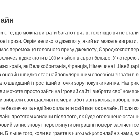
лайн
йн
є те, що можна виграти багато призів, тож якщо ви не ста
ові призи. Окрім великого джекпоту, який ви можете виграти,
має переможця головного призу джекпоту, Євроджекпот пер
еличезні джекпоти в 100 мільйонів євро і більше. У лотерею 
ких країн, як Великобританія, Франція, Німеччина і Швейцарі
а онлайн швидко стає найпопулярнішим способом зіграти в л
ато швидший і простіший з точки зору покупки квитка. Наприкл
ви можете просто зайти на ігровий сайт і вибрати свої номер
к ви вибрали свої щасливі номери, або навіть кілька наборів н
те безпечно та надійно оплатити свій квиток онлайн. Після 
айн протягом хвилини після того, як буде оголошено останн
іковий запис знову і переглянути виграшні номери за лічені с
и. Більше того, коли ви граєте в EuroJackpot онлайн з нами,