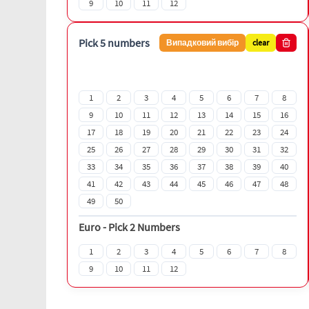
9
10
11
12
Pick 5 numbers
Випадковий вибір
clear
1
2
3
4
5
6
7
8
9
10
11
12
13
14
15
16
17
18
19
20
21
22
23
24
25
26
27
28
29
30
31
32
33
34
35
36
37
38
39
40
41
42
43
44
45
46
47
48
49
50
Euro
-
Pick 2 Numbers
1
2
3
4
5
6
7
8
9
10
11
12