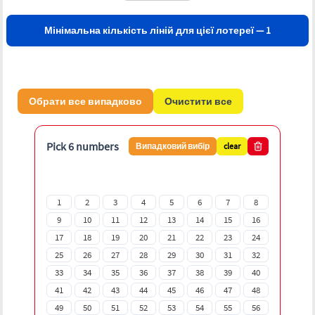
Мінімальна кількість ліній для цієї лотереї — 1
Обрати все випадково
Очистити все
Pick 6 numbers
Випадковий вибір
clear
1
2
3
4
5
6
7
8
9
10
11
12
13
14
15
16
17
18
19
20
21
22
23
24
25
26
27
28
29
30
31
32
33
34
35
36
37
38
39
40
41
42
43
44
45
46
47
48
49
50
51
52
53
54
55
56