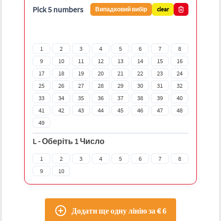
Pick 5 numbers
Випадковий вибір
clear
1
2
3
4
5
6
7
8
9
10
11
12
13
14
15
16
17
18
19
20
21
22
23
24
25
26
27
28
29
30
31
32
33
34
35
36
37
38
39
40
41
42
43
44
45
46
47
48
49
L
-
Оберіть 1 Число
1
2
3
4
5
6
7
8
9
10
Додати ще одну лінію за € 6