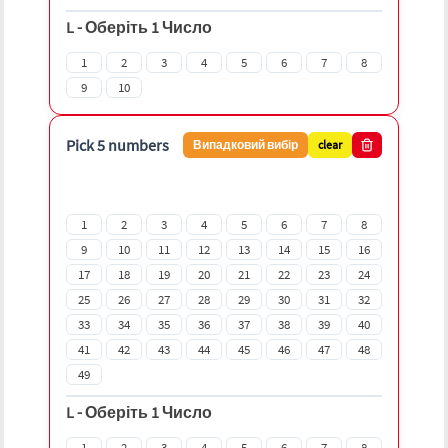
L
-
Оберіть 1 Число
1
2
3
4
5
6
7
8
9
10
Pick 5 numbers
Випадковий вибір
clear
1
2
3
4
5
6
7
8
9
10
11
12
13
14
15
16
17
18
19
20
21
22
23
24
25
26
27
28
29
30
31
32
33
34
35
36
37
38
39
40
41
42
43
44
45
46
47
48
49
L
-
Оберіть 1 Число
1
2
3
4
5
6
7
8