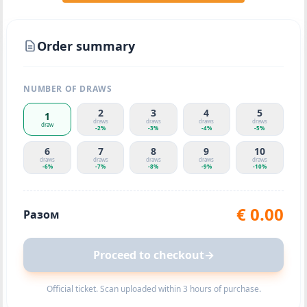
Order summary
NUMBER OF DRAWS
2
3
4
5
1
draws
draws
draws
draws
draw
-
2
%
-
3
%
-
4
%
-
5
%
6
7
8
9
10
draws
draws
draws
draws
draws
-
6
%
-
7
%
-
8
%
-
9
%
-
10
%
€
0.00
Разом
Proceed to checkout
→
Official ticket. Scan uploaded within 3 hours of purchase.