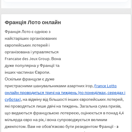
Франція Лото онлайн
Франція Лото є однією з
найстаріших організованих
європейських лотерей і
організована і управляється
Francaise des Jeux Group. Вона
дуже популярна у Франції та
інших частинах Європи.
Оскільки французи є дуже
пристрасними шанувальниками азартних ігор,
France Lotto
онлайн проводиться тричі на тиждень (по понеділках, середах і
суботах)
, на відміну від більшості інших європейських лотерей,
які проводяться лише двічі на тиждень. Загальна сума призів,
що видаються французькою лотереєю, оцінюється в понад 4,4
мільярда євро на рік, і вона супроводжується великим
джекпотом. Вам не обов'язково бути резидентом Франції -
з