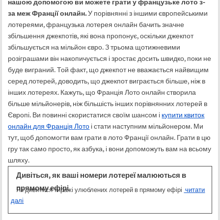
нашою допомогою ви можете грати у французьке лото з-
за меж Франції онлайн.
У порівнянні з іншими європейськими
лотереями, французька лотерея онлайн бачить значне
збільшення джекпотів, які вона пропонує, оскільки джекпот
збільшується на мільйон євро. З трьома щотижневими
розіграшами він накопичується і зростає досить швидко, поки не
буде виграний. Той факт, що джекпот не вважається найвищим
серед лотерей, доводить, що джекпот виграється більше, ніж в
інших лотереях. Кажуть, що Франція Лото онлайн створила
більше мільйонерів, ніж більшість інших порівнянних лотерей в
Європі. Ви повинні скористатися своїм шансом і
купити квиток
онлайн для Франція Лото
і стати наступним мільйонером. Ми
тут, щоб допомогти вам грати в лото Франції онлайн. Грати в цю
гру так само просто, як азбука, і вони допоможуть вам на всьому
шляху.
Дивіться, як ваші номери лотереї малюються в
прямому ефірі
Як дивитися тиражі улюблених лотерей в прямому ефірі
читати
далі