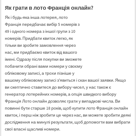
Як грати в лото Франція онлайн?
Як і будь-яка інша лотерея, лото
Франція передбачає вибір 5 номерів з
49 і одного номера з іншої групи з 10
номерів. Придбати квиток легко, як
тільки ви зробите замовлення через
нас, ми придбаємо квиток від вашого
імені. Одразу після покупки ви зможете
побачити обрані вами номери у своєму
обліковому записі, а трохи пізніше у
вашому обліковому записі з'явиться і скан вашої заявки. Якщо
ви скептично ставитеся до вибору чисел, у нас також є
генератор лотерейних номерів, а опція швидкого вибору
Франція Лото онлайн дозволяє грати у випадкові числа. Ви
повинні бути старше 18 років, щоб купити лото Франція онлайн
квиток, і перш ніж зробити це через нас, ви можете зробити деякі
дослідження на минулі результати, щоб допомогти вам вибрати
свої власні щасливі номери.