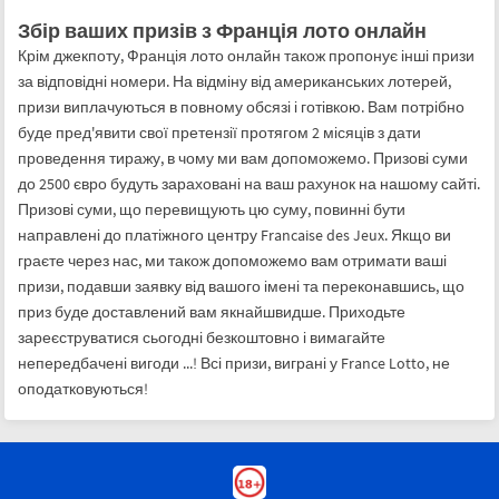
Збір ваших призів з Франція лото онлайн
Крім джекпоту, Франція лото онлайн також пропонує інші призи
за відповідні номери. На відміну від американських лотерей,
призи виплачуються в повному обсязі і готівкою. Вам потрібно
буде пред'явити свої претензії протягом 2 місяців з дати
проведення тиражу, в чому ми вам допоможемо. Призові суми
до 2500 євро будуть зараховані на ваш рахунок на нашому сайті.
Призові суми, що перевищують цю суму, повинні бути
направлені до платіжного центру Francaise des Jeux. Якщо ви
граєте через нас, ми також допоможемо вам отримати ваші
призи, подавши заявку від вашого імені та переконавшись, що
приз буде доставлений вам якнайшвидше. Приходьте
зареєструватися сьогодні безкоштовно і вимагайте
непередбачені вигоди ...! Всі призи, виграні у France Lotto, не
оподатковуються!