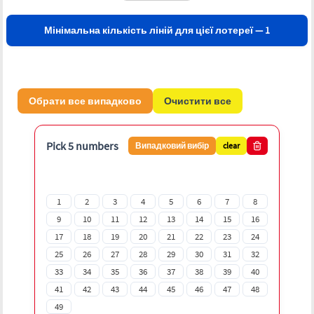
Мінімальна кількість ліній для цієї лотереї — 1
Обрати все випадково
Очистити все
Pick 5 numbers
Випадковий вибір
clear
1
2
3
4
5
6
7
8
9
10
11
12
13
14
15
16
17
18
19
20
21
22
23
24
25
26
27
28
29
30
31
32
33
34
35
36
37
38
39
40
41
42
43
44
45
46
47
48
49