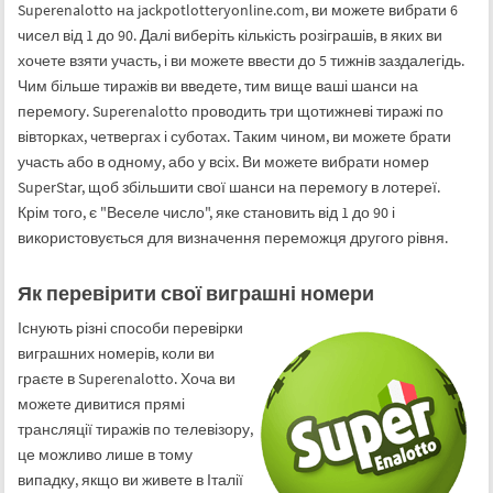
Superenalotto на jackpotlotteryonline.com, ви можете вибрати 6
чисел від 1 до 90. Далі виберіть кількість розіграшів, в яких ви
хочете взяти участь, і ви можете ввести до 5 тижнів заздалегідь.
Чим більше тиражів ви введете, тим вище ваші шанси на
перемогу. Superenalotto проводить три щотижневі тиражі по
вівторках, четвергах і суботах. Таким чином, ви можете брати
участь або в одному, або у всіх. Ви можете вибрати номер
SuperStar, щоб збільшити свої шанси на перемогу в лотереї.
Крім того, є "Веселе число", яке становить від 1 до 90 і
використовується для визначення переможця другого рівня.
Як перевірити свої виграшні номери
Існують різні способи перевірки
виграшних номерів, коли ви
граєте в Superenalotto. Хоча ви
можете дивитися прямі
трансляції тиражів по телевізору,
це можливо лише в тому
випадку, якщо ви живете в Італії