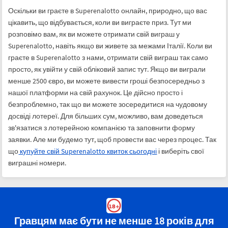
Оскільки ви граєте в Superenalotto онлайн, природно, що вас
цікавить, що відбувається, коли ви виграєте приз. Тут ми
розповімо вам, як ви можете отримати свій виграш у
Superenalotto, навіть якщо ви живете за межами Італії. Коли ви
граєте в Superenalotto з нами, отримати свій виграш так само
просто, як увійти у свій обліковий запис тут. Якщо ви виграли
менше 2500 євро, ви можете вивести гроші безпосередньо з
нашої платформи на свій рахунок. Це дійсно просто і
безпроблемно, так що ви можете зосередитися на чудовому
досвіді лотереї. Для більших сум, можливо, вам доведеться
зв'язатися з лотерейною компанією та заповнити форму
заявки. Але ми будемо тут, щоб провести вас через процес. Так
що
купуйте свій Superenalotto квиток сьогодні
і виберіть свої
виграшні номери.
Гравцям має бути не менше 18 років для