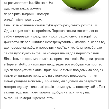
та розмовляєте італійською. На
щастя, ви також можете
перевірити виграшні номери
онлайн після розіграшу.
Більшість новинних сайтів публікують результати розіграшу.
Однак з цим є кілька проблем. Перш за все, ви можете легко
забути перевірити результати розіграшу. Існують історії про
джекпоти, які залишилися незатребуваними, ймовірно, через те,
що переможці забули перевірити свої квитки. Крім того, багато
сайтів публікують виграшні номери тільки для першого рівня.
Більшість лотерей мають кілька призових рівнів. Якщо ви граєте
в Superenalotto з нами, вам не доведеться турбуватися про те,
що ви пропустите якийсь приз. Ми не тільки повідомимо вас, як
тільки ви виграєте приз, але ви отримаєте повідомлення, як
тільки увійдете в систему. Крім того, ми публікуємо результати
лотереї одразу після розіграшів прямо тут, на нашому сайті. Тож
заходьте до нас після тиражів, щоб дізнатися, чи є у вас
виграшні номери Superenalotto.