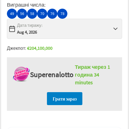
Виграшні числа
:
49
56
58
70
76
78
Дата тиражу
:
Джекпот
:
€
204,100,000
Тираж через
1
Superenalotto
година 34
minutes
Грати зараз