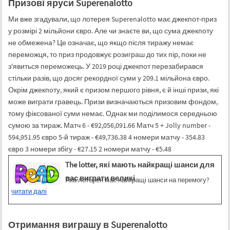
Призові яруси Superenalotto
Ми вже згадували, що лотерея Superenalotto має джекпот-приз
у розмірі 2 мільйони євро. Але чи знаєте ви, що сума джекпоту
не обмежена? Це означає, що якщо після тиражу немає
переможця, то приз продовжує розиграш до тих пір, поки не
з'явиться переможець. У 2019 році джекпот перезабирався
стільки разів, що досяг рекордної суми у 209.1 мільйона євро.
Окрім джекпоту, який є призом першого рівня, є й інші призи, які
може виграти гравець. Призи визначаються призовим фондом,
тому фіксованої суми немає. Однак ми поділимося середньою
сумою за тираж. Матч 6 - €92,056,091.66 Матч 5 + Jolly number -
594,951.95 євро 5-й тираж - €49,736.38 4 номери матчу - 354.83
євро 3 номери збігу - €27.15 2 номери матчу - €5.48
The lotter, які мають найкращі шанси для
вас виграти великі
Яка лотерея має найкращі шанси на перемогу?
читати далі
Отримання виграшу в Superenalotto